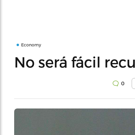
Economy
No será fácil re
0