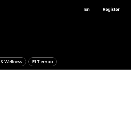
En
Register
e & Wellness
El Tiempo