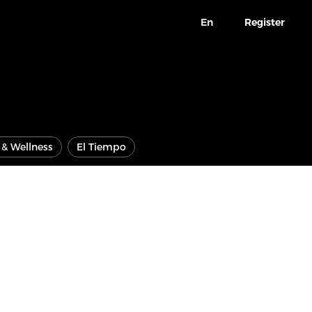
En
Register
e & Wellness
El Tiempo