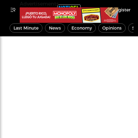
Advertisements
Register
Last Minute
News
Economy
Opinions
Sp