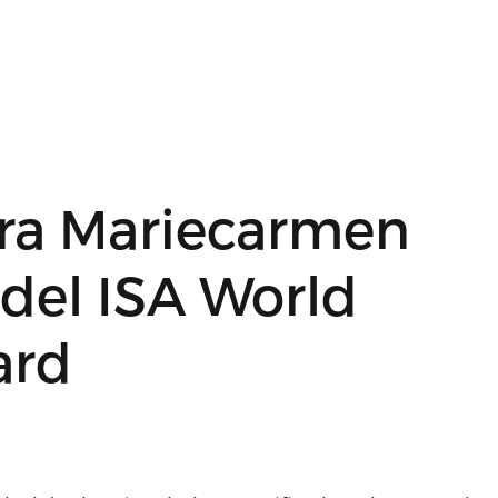
ara Mariecarmen
l del ISA World
ard