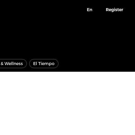
En
Register
e & Wellness
El Tiempo