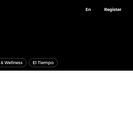
En
Register
e & Wellness
El Tiempo