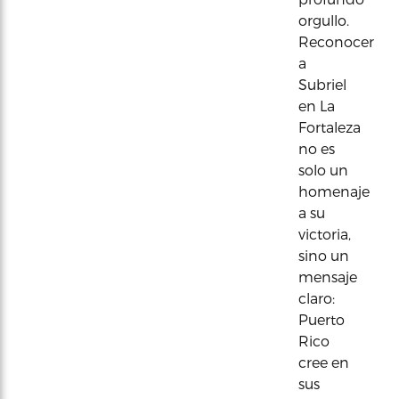
orgullo.
Reconocer
a
Subriel
en La
Fortaleza
no es
solo un
homenaje
a su
victoria,
sino un
mensaje
claro:
Puerto
Rico
cree en
sus