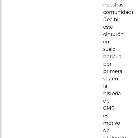
nuestras
comunidades.
Recibir
este
cinturón
en
suelo
boricua,
por
primera
vez en
la
historia
del
CMB,
es
motivo
de
profundo