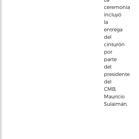
ceremonia
incluyó
la
entrega
del
cinturón
por
parte
del
presidente
del
CMB,
Mauricio
Sulaimán.