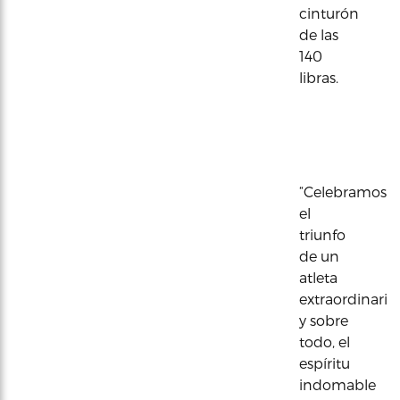
cinturón
de las
140
libras.
“Celebramos
el
triunfo
de un
atleta
extraordinario
y sobre
todo, el
espíritu
indomable