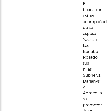
El
boxeador
estuvo
acompañado
de su
esposa
Yachari
Lee
Benabe
Rosado,
sus
hijas
Subrielyz,
Darianys
y
Ahmedlia,
su
promotor
Juan