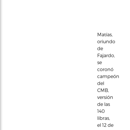
Matías,
oriundo
de
Fajardo,
se
coronó
campeón
del
CMB,
versión
de las
140
libras,
el 12 de