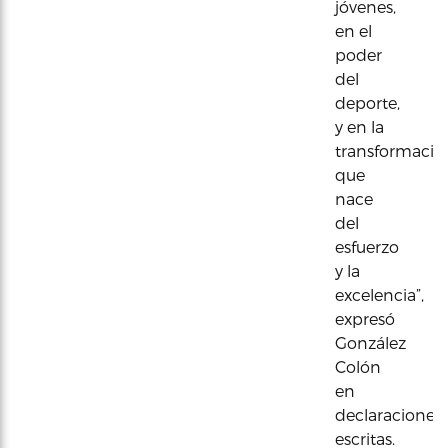
jóvenes,
en el
poder
del
deporte,
y en la
transformació
que
nace
del
esfuerzo
y la
excelencia”,
expresó
González
Colón
en
declaraciones
escritas.