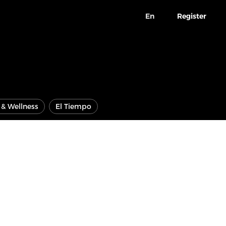
En
Register
e & Wellness
El Tiempo