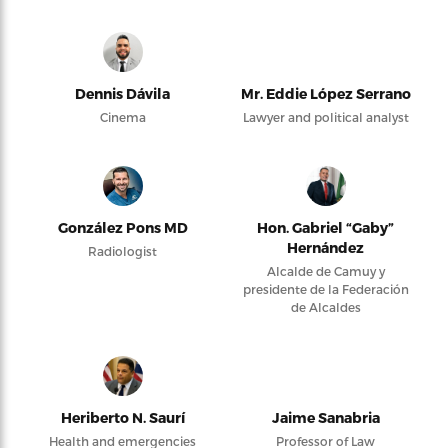
Dennis Dávila
Mr. Eddie López Serrano
Cinema
Lawyer and political analyst
González Pons MD
Hon. Gabriel “Gaby”
Hernández
Radiologist
Alcalde de Camuy y
presidente de la Federación
de Alcaldes
Heriberto N. Saurí
Jaime Sanabria
Health and emergencies
Professor of Law