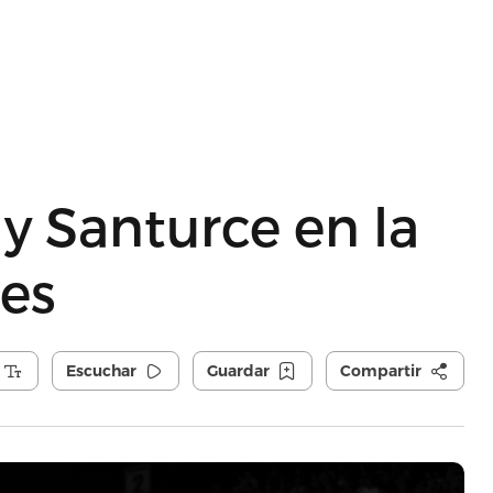
 Santurce en la
nes
Escuchar
Guardar
Compartir