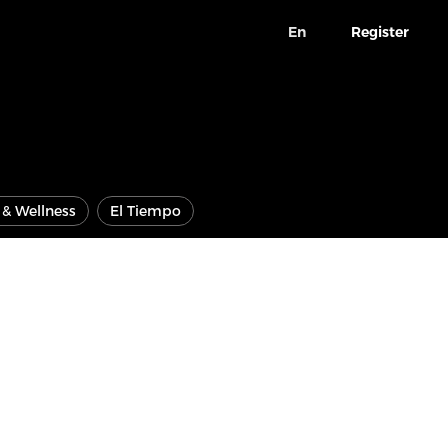
En
Register
e & Wellness
El Tiempo