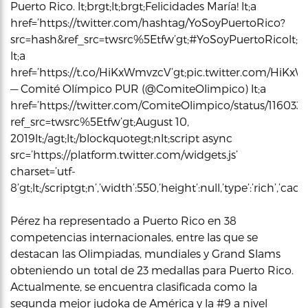
Puerto Rico. lt;brgt;lt;brgt;Felicidades María! lt;a
href=’https://twitter.com/hashtag/YoSoyPuertoRico?
src=hash&ref_src=twsrc%5Etfw’gt;#YoSoyPuertoRicolt;/a
lt;a
href=’https://t.co/HiKxWmvzcV’gt;pic.twitter.com/HiKxWmv
— Comité Olímpico PUR (@ComiteOlimpico) lt;a
href=’https://twitter.com/ComiteOlimpico/status/11603
ref_src=twsrc%5Etfw’gt;August 10,
2019lt;/agt;lt;/blockquotegt;nlt;script async
src=’https://platform.twitter.com/widgets.js’
charset=’utf-
8’gt;lt;/scriptgt;n’,’width’:550,’height’:null,’type’:’rich’,’c
Pérez ha representado a Puerto Rico en 38
competencias internacionales, entre las que se
destacan las Olimpiadas, mundiales y Grand Slams
obteniendo un total de 23 medallas para Puerto Rico.
Actualmente, se encuentra clasificada como la
segunda mejor judoka de América y la #9 a nivel