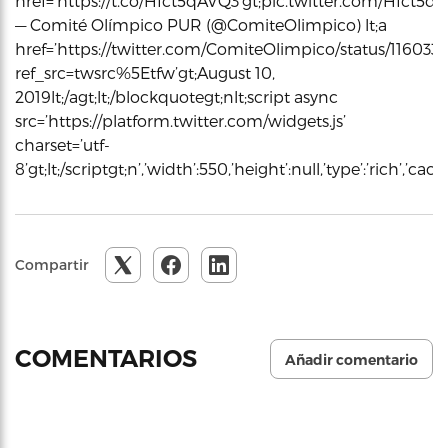
href=’https://t.co/Hfct5qAVQ3’gt;pic.twitter.com/Hfct5qAVQ
— Comité Olímpico PUR (@ComiteOlimpico) lt;a
href=’https://twitter.com/ComiteOlimpico/status/116033
ref_src=twsrc%5Etfw’gt;August 10,
2019lt;/agt;lt;/blockquotegt;nlt;script async
src=’https://platform.twitter.com/widgets.js’
charset=’utf-
8’gt;lt;/scriptgt;n’,’width’:550,’height’:null,’type’:’rich’,’c
Compartir
COMENTARIOS
Añadir comentario