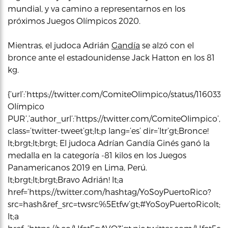
mundial, y va camino a representarnos en los
próximos Juegos Olímpicos 2020.
Mientras, el judoca Adrián
Gandía
se alzó con el
bronce ante el estadounidense Jack Hatton en los 81
kg.
{‘url’:’https://twitter.com/ComiteOlimpico/status/11603
Olímpico
PUR’,’author_url’:’https://twitter.com/ComiteOlimpico’,’h
class=’twitter-tweet’gt;lt;p lang=’es’ dir=’ltr’gt;Bronce!
lt;brgt;lt;brgt; El judoca Adrían Gandía Ginés ganó la
medalla en la categoría -81 kilos en los Juegos
Panamericanos 2019 en Lima, Perú.
lt;brgt;lt;brgt;Bravo Adrián! lt;a
href=’https://twitter.com/hashtag/YoSoyPuertoRico?
src=hash&ref_src=twsrc%5Etfw’gt;#YoSoyPuertoRicolt;/a
lt;a