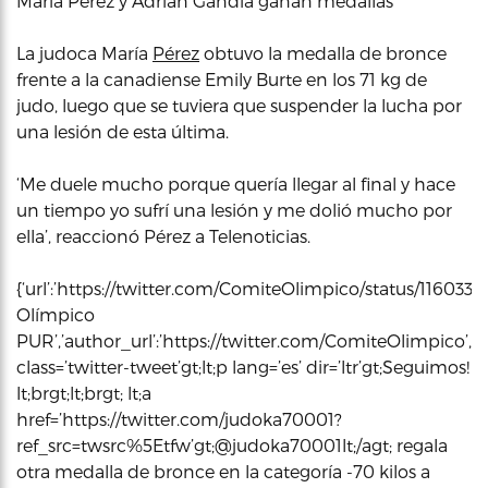
María Pérez y Adrián Gandía ganan medallas
La judoca María
Pérez
obtuvo la medalla de bronce
frente a la canadiense Emily Burte en los 71 kg de
judo, luego que se tuviera que suspender la lucha por
una lesión de esta última.
‘Me duele mucho porque quería llegar al final y hace
un tiempo yo sufrí una lesión y me dolió mucho por
ella’, reaccionó Pérez a Telenoticias.
{‘url’:’https://twitter.com/ComiteOlimpico/status/1160
Olímpico
PUR’,’author_url’:’https://twitter.com/ComiteOlimpico’,’h
class=’twitter-tweet’gt;lt;p lang=’es’ dir=’ltr’gt;Seguimos!
lt;brgt;lt;brgt; lt;a
href=’https://twitter.com/judoka70001?
ref_src=twsrc%5Etfw’gt;@judoka70001lt;/agt; regala
otra medalla de bronce en la categoría -70 kilos a