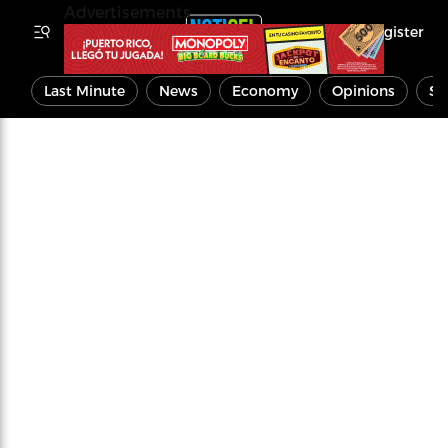
Advertisements
Register
Last Minute
News
Economy
Opinions
Sp