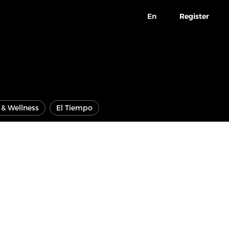
En
Register
e & Wellness
El Tiempo