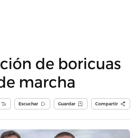
ación de boricuas
de marcha
Escuchar
Guardar
Compartir