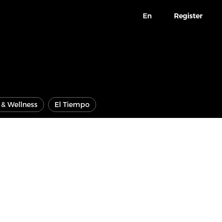
En
Register
e & Wellness
El Tiempo