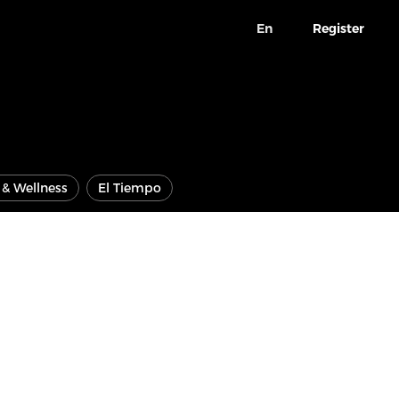
En
Register
e & Wellness
El Tiempo