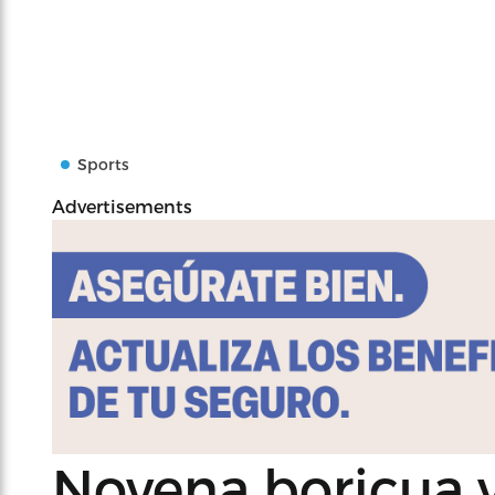
Sports
Advertisements
Novena boricua v