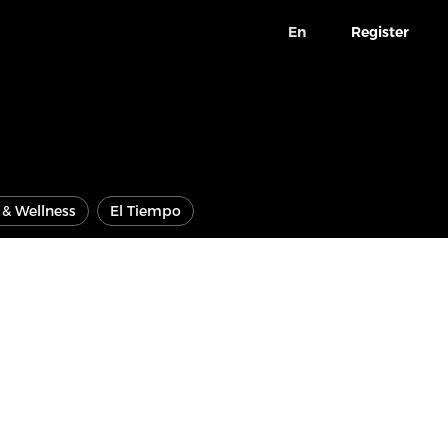
En
Register
e & Wellness
El Tiempo