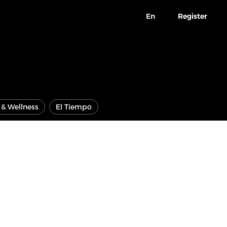
En
Register
e & Wellness
El Tiempo