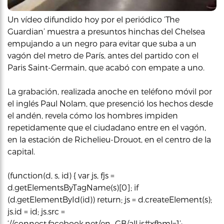
Un vídeo difundido hoy por el periódico ‘The
Guardian’ muestra a presuntos hinchas del Chelsea
empujando a un negro para evitar que suba a un
vagón del metro de París, antes del partido con el
Paris Saint-Germain, que acabó con empate a uno.
La grabación, realizada anoche en teléfono móvil por
el inglés Paul Nolam, que presenció los hechos desde
el andén, revela cómo los hombres impiden
repetidamente que el ciudadano entre en el vagón,
en la estación de Richelieu-Drouot, en el centro de la
capital.
(function(d, s, id) { var js, fjs =
d.getElementsByTagName(s)[0]; if
(d.getElementById(id)) return; js = d.createElement(s);
js.id = id; js.src =
‘//connect.facebook.net/en_GB/all.js#xfbml=1’;