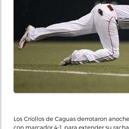
Los Criollos de Caguas derrotaron anoche
con marcador 4-1, para extender su racha a