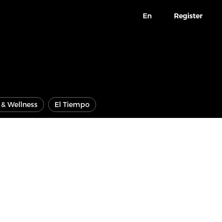
En
Register
e & Wellness
El Tiempo