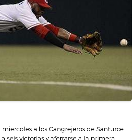
 miercoles a los Cangrejeros de Santurce
 seis victorias y aferrarse a la primera