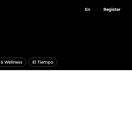
En
Register
e & Wellness
El Tiempo