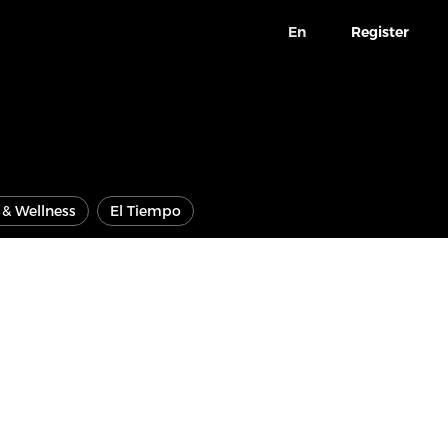
En
Register
e & Wellness
El Tiempo