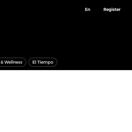
En
Register
e & Wellness
El Tiempo