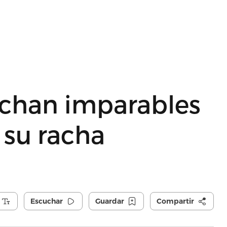
rchan imparables
 su racha
Escuchar
Guardar
Compartir