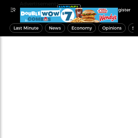
Advertisements
Register
Last Minute
News
Economy
Opinions
Sp