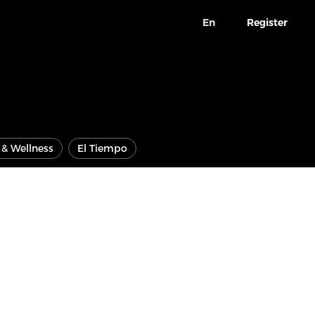
En
Register
e & Wellness
El Tiempo