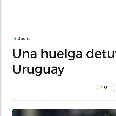
Sports
Una huelga detuv
Uruguay
0