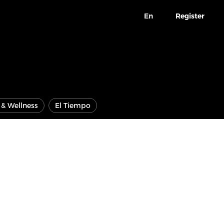
En
Register
e & Wellness
El Tiempo