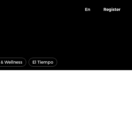
En
Register
e & Wellness
El Tiempo