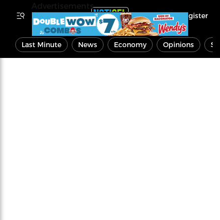
Advertisements
Register
Last Minute
News
Economy
Opinions
Sp