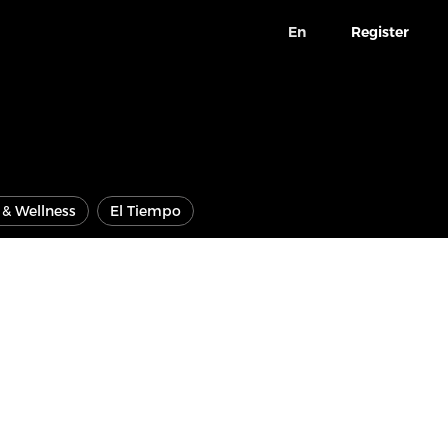
En
Register
e & Wellness
El Tiempo