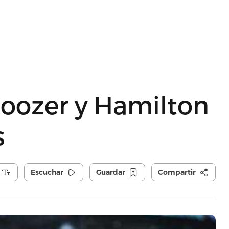
oozer y Hamilton
s
Escuchar
Guardar
Compartir