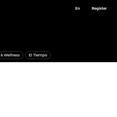
En
Register
e & Wellness
El Tiempo