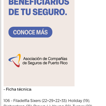
– Ficha técnica:
106 – Filadelfia Sixers (22+29+22+33): Holiday (19),