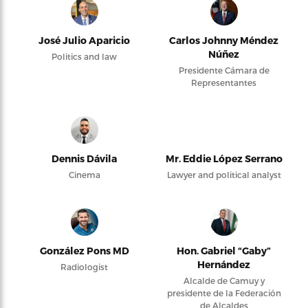
José Julio Aparicio
Carlos Johnny Méndez
Núñez
Politics and law
Presidente Cámara de
Representantes
Dennis Dávila
Mr. Eddie López Serrano
Cinema
Lawyer and political analyst
González Pons MD
Hon. Gabriel “Gaby”
Hernández
Radiologist
Alcalde de Camuy y
presidente de la Federación
de Alcaldes