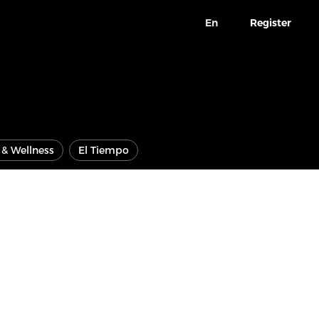
En
Register
e & Wellness
El Tiempo