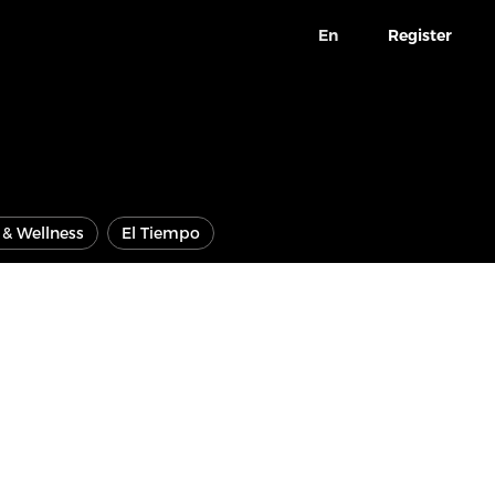
En
Register
e & Wellness
El Tiempo