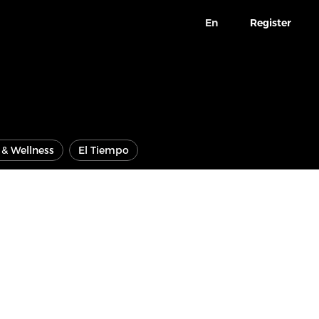
En
Register
e & Wellness
El Tiempo