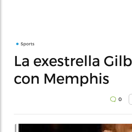
Sports
La exestrella Gil
con Memphis
0