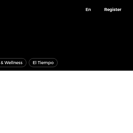
En
Register
e & Wellness
El Tiempo