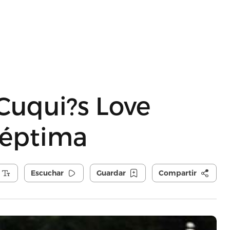
 Cuqui?s Love
séptima
Escuchar
Guardar
Compartir