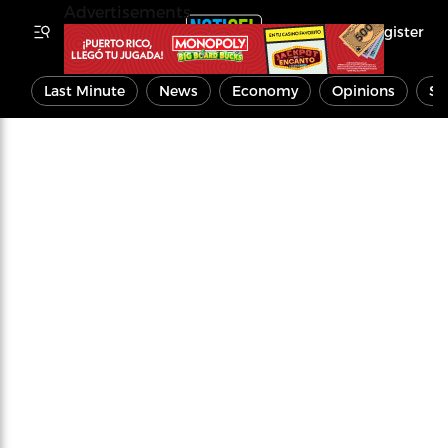
Advertisements
Register
Last Minute
News
Economy
Opinions
Sp