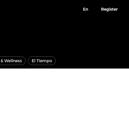
En
Register
e & Wellness
El Tiempo