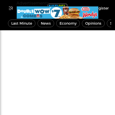
Advertisements
Register
Last Minute
News
Economy
Opinions
Sp