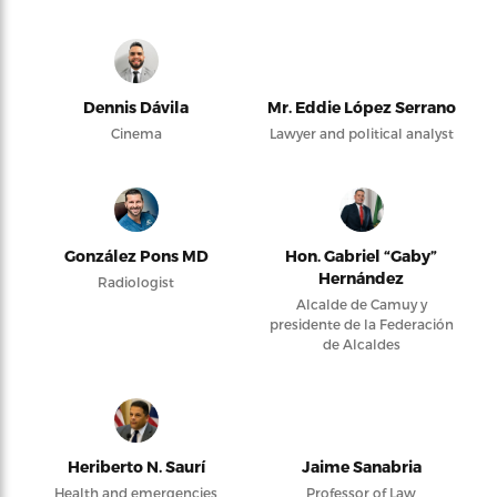
Dennis Dávila
Mr. Eddie López Serrano
Cinema
Lawyer and political analyst
González Pons MD
Hon. Gabriel “Gaby”
Hernández
Radiologist
Alcalde de Camuy y
presidente de la Federación
de Alcaldes
Heriberto N. Saurí
Jaime Sanabria
Health and emergencies
Professor of Law