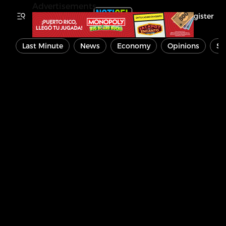
Advertisements
Register
Last Minute
News
Economy
Opinions
Sp