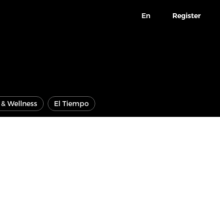
En
Register
e & Wellness
El Tiempo