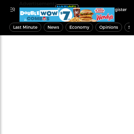
Advertisements
Register
Last Minute
News
Economy
Opinions
Sp