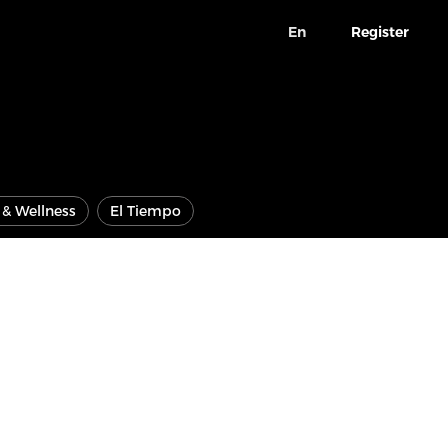
En
Register
e & Wellness
El Tiempo