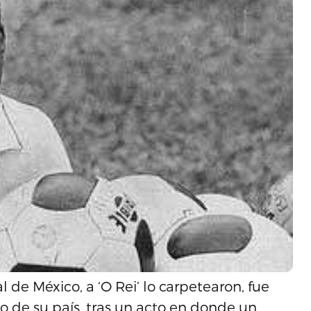
l de México, a ‘O Rei’ lo carpetearon, fue
o de su país, tras un acto en donde un