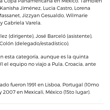
 la Copa Panamericana en México. También
 Kanisha Jiménez, Lucia Castro, Lorena
assanet, Jizzyan Gesualdo, Wilmarie
y Gabriela Varela.
z (dirigente), José Barceló (asistente),
 Colón (delegado/estadístico).
 en esta categoría, aunque es la quinta
1 el equipo no viajo a Pula, Croacia, ante
pado fueron 1991 en Lisboa, Portugal (10mo
y 2007 en Mexicali, México (15to lugar).