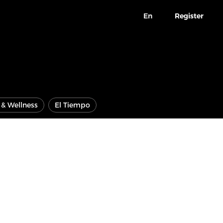
En
Register
e & Wellness
El Tiempo