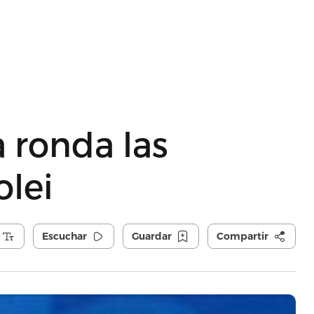
a ronda las
olei
Escuchar
Guardar
Compartir