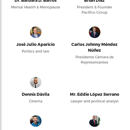
Dr. Barbara D. Barros
Brian Díaz
Mental Health & Menopause
President & Founder
Pacifico Group
José Julio Aparicio
Carlos Johnny Méndez
Núñez
Politics and law
Presidente Cámara de
Representantes
Dennis Dávila
Mr. Eddie López Serrano
Cinema
Lawyer and political analyst