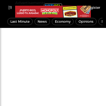
Advertisements
Register
Last Minute
News
Economy
Opinions
Sp