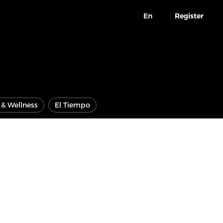
En
Register
e & Wellness
El Tiempo