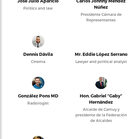
José Julio Aparicio
Carlos Johnny Méndez
Núñez
Politics and law
Presidente Cámara de
Representantes
Dennis Dávila
Mr. Eddie López Serrano
Cinema
Lawyer and political analyst
González Pons MD
Hon. Gabriel “Gaby”
Hernández
Radiologist
Alcalde de Camuy y
presidente de la Federación
de Alcaldes