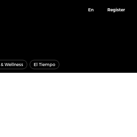
En
Register
e & Wellness
El Tiempo