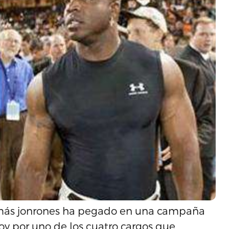
e más jonrones ha pegado en una campaña
oy por uno de los cuatro cargos que