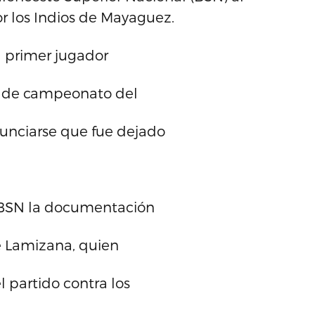
r los Indios de Mayaguez.
l primer jugador
a de campeonato del
nunciarse que fue dejado
l BSN la documentación
ve Lamizana, quien
 partido contra los