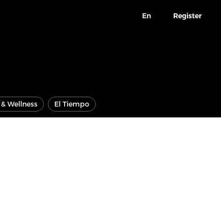
En
Register
e & Wellness
El Tiempo