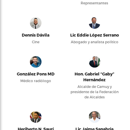
Representantes
Dennis Dávila
Lic Eddie López Serrano
Cine
Abogado y analista político
González Pons MD
Hon. Gabriel “Gaby”
Hernández
Médico radiólogo
Alcalde de Camuy y
presidente de la Federación
de Alcaldes
Heriberto N. Saurí
Lic Jaime Sanabria